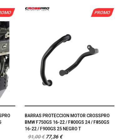
ROMO
PROMO
SPRO
BARRAS PROTECCION MOTOR CROSSPRO
5
BMW F750GS 16-22 / F800GS 24 / F850GS
16-22 / F900GS 25 NEGRO T
91,00 €
77,36 €