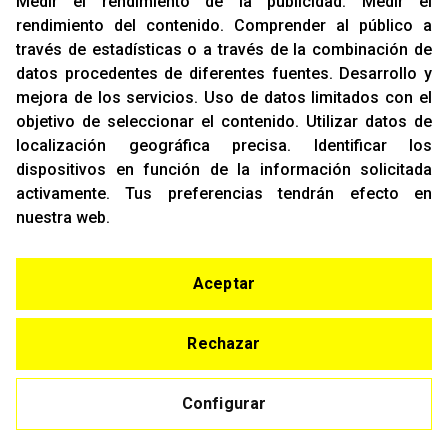
Medir el rendimiento de la publicidad
.
Medir el
rendimiento del contenido
.
Comprender al público a
OFICINAS
través de estadísticas o a través de la combinación de
C/ Rozabella, 6
datos procedentes de diferentes fuentes
.
Desarrollo y
Edificio París - Oficina 18
mejora de los servicios
.
Uso de datos limitados con el
28230 - Las Rozas
objetivo de seleccionar el contenido
.
Utilizar datos de
Madrid
localización geográfica precisa
.
Identificar los
dispositivos en función de la información solicitada
CONTACTO
activamente
.
Tus preferencias tendrán efecto en
T. (+34)
91 842 43 72
nuestra web.
Email:
info@racing-support.com
www.racing-support.com
Aceptar
© Copyright 2021
Rechazar
Aviso Legal
Configurar
Política de Privacidad y Cookies