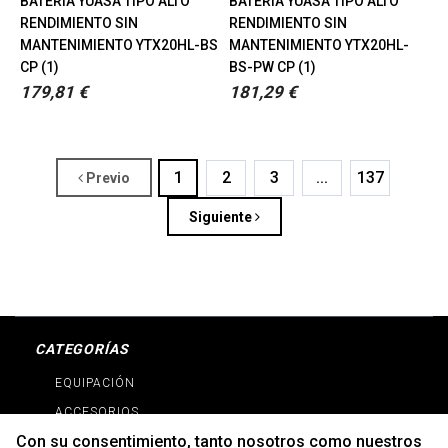
BATERÍA YUASA TIPO ALTO
BATERÍA YUASA TIPO ALTO
RENDIMIENTO SIN
RENDIMIENTO SIN
MANTENIMIENTO YTX20HL-BS
MANTENIMIENTO YTX20HL-
CP (1)
BS-PW CP (1)
179,81 €
181,29 €
1
2
3
...
137
Previo
Siguiente
CATEGORÍAS
EQUIPACIÓN
ACCESORIOS
Con su consentimiento, tanto nosotros como
nuestros
RECAMBIOS