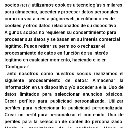
socios
utilizamos cookies u tecnologías similares
(1017)
PROMOCIONES
para almacenar, acceder y procesar datos personales
NOVEDADES
como su visita a esta página web, identificadores de
MARCAS
cookies y otros datos relacionados de su dispositivo.
MARCAS
Algunos socios no requieren su consentimiento para
procesar sus datos y se basan en su interés comercial
legítimo. Puede retirar su permiso o rechazar el
INFORMACIÓN
procesamiento de datos en función de su interés
Contacto
legítimo en cualquier momento, haciendo clic en
'Configurar'.
Cambios Y Devoluciones
Tanto nosotros como nuestros socios realizamos el
siguiente procesamiento de datos:
Almacenar la
RACING SUPPORT
información en un dispositivo y/o acceder a ella
.
Uso de
datos limitados para seleccionar anuncios básicos
.
Aviso Legal
Crear perfiles para publicidad personalizada
.
Utilizar
Sobre Nosotros
perfiles para seleccionar la publicidad personalizada
.
Cookies
Crear un perfil para personalizar el contenido
.
Uso de
Política De Privacidad
perfiles para la selección de contenido personalizado
.