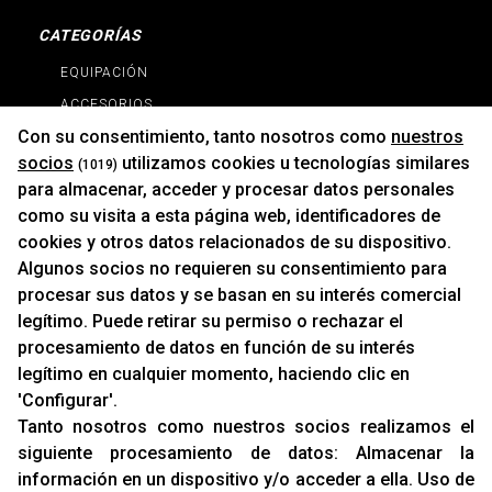
CATEGORÍAS
EQUIPACIÓN
ACCESORIOS
Con su consentimiento, tanto nosotros como
nuestros
RECAMBIOS
socios
utilizamos cookies u tecnologías similares
(1019)
PROMOCIONES
para almacenar, acceder y procesar datos personales
NOVEDADES
como su visita a esta página web, identificadores de
MARCAS
cookies y otros datos relacionados de su dispositivo.
MARCAS
Algunos socios no requieren su consentimiento para
procesar sus datos y se basan en su interés comercial
legítimo. Puede retirar su permiso o rechazar el
INFORMACIÓN
procesamiento de datos en función de su interés
Contacto
legítimo en cualquier momento, haciendo clic en
'Configurar'.
Cambios Y Devoluciones
Tanto nosotros como nuestros socios realizamos el
siguiente procesamiento de datos:
Almacenar la
RACING SUPPORT
información en un dispositivo y/o acceder a ella
.
Uso de