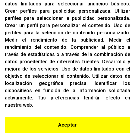
datos limitados para seleccionar anuncios básicos
.
Aviso Legal
Crear perfiles para publicidad personalizada
.
Utilizar
Sobre Nosotros
perfiles para seleccionar la publicidad personalizada
.
Cookies
Crear un perfil para personalizar el contenido
.
Uso de
Política De Privacidad
perfiles para la selección de contenido personalizado
.
Medir el rendimiento de la publicidad
.
Medir el
rendimiento del contenido
.
Comprender al público a
OFICINAS
través de estadísticas o a través de la combinación de
C/ Rozabella, 6
datos procedentes de diferentes fuentes
.
Desarrollo y
Edificio París - Oficina 18
mejora de los servicios
.
Uso de datos limitados con el
28230 - Las Rozas
objetivo de seleccionar el contenido
.
Utilizar datos de
Madrid
localización geográfica precisa
.
Identificar los
dispositivos en función de la información solicitada
CONTACTO
activamente
.
Tus preferencias tendrán efecto en
T. (+34)
91 842 43 72
nuestra web.
Email:
info@racing-support.com
www.racing-support.com
Aceptar