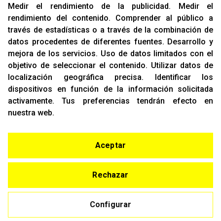
Medir el rendimiento de la publicidad
.
Medir el
rendimiento del contenido
.
Comprender al público a
OFICINAS
través de estadísticas o a través de la combinación de
C/ Rozabella, 6
datos procedentes de diferentes fuentes
.
Desarrollo y
Edificio París - Oficina 18
mejora de los servicios
.
Uso de datos limitados con el
28230 - Las Rozas
objetivo de seleccionar el contenido
.
Utilizar datos de
Madrid
localización geográfica precisa
.
Identificar los
dispositivos en función de la información solicitada
CONTACTO
activamente
.
Tus preferencias tendrán efecto en
T. (+34)
91 842 43 72
nuestra web.
Email:
info@racing-support.com
www.racing-support.com
Aceptar
© Copyright 2021
Rechazar
Aviso Legal
Configurar
Política de Privacidad y Cookies