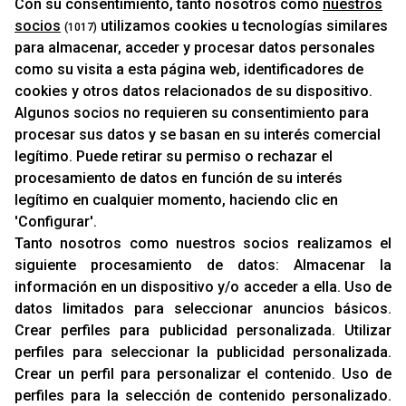
Con su consentimiento, tanto nosotros como
nuestros
RECAMBIOS
socios
utilizamos cookies u tecnologías similares
(1017)
PROMOCIONES
para almacenar, acceder y procesar datos personales
NOVEDADES
como su visita a esta página web, identificadores de
MARCAS
cookies y otros datos relacionados de su dispositivo.
MARCAS
Algunos socios no requieren su consentimiento para
procesar sus datos y se basan en su interés comercial
legítimo. Puede retirar su permiso o rechazar el
INFORMACIÓN
procesamiento de datos en función de su interés
Contacto
legítimo en cualquier momento, haciendo clic en
'Configurar'.
Cambios Y Devoluciones
Tanto nosotros como nuestros socios realizamos el
siguiente procesamiento de datos:
Almacenar la
RACING SUPPORT
información en un dispositivo y/o acceder a ella
.
Uso de
datos limitados para seleccionar anuncios básicos
.
Aviso Legal
Crear perfiles para publicidad personalizada
.
Utilizar
Sobre Nosotros
perfiles para seleccionar la publicidad personalizada
.
Cookies
Crear un perfil para personalizar el contenido
.
Uso de
Política De Privacidad
perfiles para la selección de contenido personalizado
.