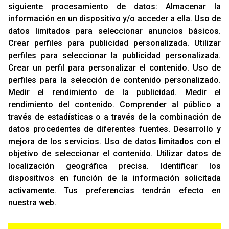
siguiente procesamiento de datos:
Almacenar la
RACING SUPPORT
información en un dispositivo y/o acceder a ella
.
Uso de
datos limitados para seleccionar anuncios básicos
.
Aviso Legal
Crear perfiles para publicidad personalizada
.
Utilizar
Sobre Nosotros
perfiles para seleccionar la publicidad personalizada
.
Cookies
Crear un perfil para personalizar el contenido
.
Uso de
Política De Privacidad
perfiles para la selección de contenido personalizado
.
Medir el rendimiento de la publicidad
.
Medir el
rendimiento del contenido
.
Comprender al público a
OFICINAS
través de estadísticas o a través de la combinación de
C/ Rozabella, 6
datos procedentes de diferentes fuentes
.
Desarrollo y
Edificio París - Oficina 18
mejora de los servicios
.
Uso de datos limitados con el
28230 - Las Rozas
objetivo de seleccionar el contenido
.
Utilizar datos de
Madrid
localización geográfica precisa
.
Identificar los
dispositivos en función de la información solicitada
CONTACTO
activamente
.
Tus preferencias tendrán efecto en
T. (+34)
91 842 43 72
nuestra web.
Email:
info@racing-support.com
www.racing-support.com