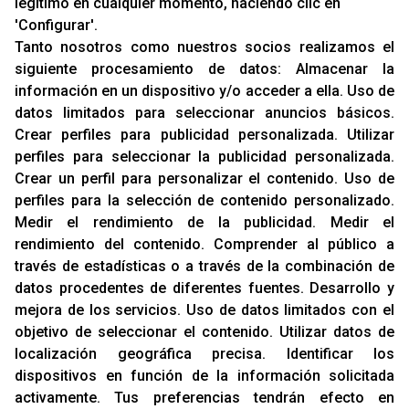
legítimo en cualquier momento, haciendo clic en
'Configurar'.
Cambios Y Devoluciones
Tanto nosotros como nuestros socios realizamos el
siguiente procesamiento de datos:
Almacenar la
RACING SUPPORT
información en un dispositivo y/o acceder a ella
.
Uso de
datos limitados para seleccionar anuncios básicos
.
Aviso Legal
Crear perfiles para publicidad personalizada
.
Utilizar
Sobre Nosotros
perfiles para seleccionar la publicidad personalizada
.
Cookies
Crear un perfil para personalizar el contenido
.
Uso de
Política De Privacidad
perfiles para la selección de contenido personalizado
.
Medir el rendimiento de la publicidad
.
Medir el
rendimiento del contenido
.
Comprender al público a
OFICINAS
través de estadísticas o a través de la combinación de
C/ Rozabella, 6
datos procedentes de diferentes fuentes
.
Desarrollo y
Edificio París - Oficina 18
mejora de los servicios
.
Uso de datos limitados con el
28230 - Las Rozas
objetivo de seleccionar el contenido
.
Utilizar datos de
Madrid
localización geográfica precisa
.
Identificar los
dispositivos en función de la información solicitada
CONTACTO
activamente
.
Tus preferencias tendrán efecto en