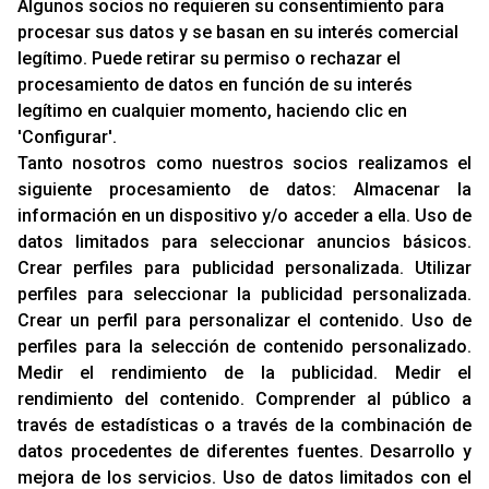
MARCAS
Algunos socios no requieren su consentimiento para
procesar sus datos y se basan en su interés comercial
legítimo. Puede retirar su permiso o rechazar el
INFORMACIÓN
procesamiento de datos en función de su interés
Contacto
legítimo en cualquier momento, haciendo clic en
'Configurar'.
Cambios Y Devoluciones
Tanto nosotros como nuestros socios realizamos el
siguiente procesamiento de datos:
Almacenar la
RACING SUPPORT
información en un dispositivo y/o acceder a ella
.
Uso de
datos limitados para seleccionar anuncios básicos
.
Aviso Legal
Crear perfiles para publicidad personalizada
.
Utilizar
Sobre Nosotros
perfiles para seleccionar la publicidad personalizada
.
Cookies
Crear un perfil para personalizar el contenido
.
Uso de
Política De Privacidad
perfiles para la selección de contenido personalizado
.
Medir el rendimiento de la publicidad
.
Medir el
rendimiento del contenido
.
Comprender al público a
OFICINAS
través de estadísticas o a través de la combinación de
C/ Rozabella, 6
datos procedentes de diferentes fuentes
.
Desarrollo y
Edificio París - Oficina 18
mejora de los servicios
.
Uso de datos limitados con el