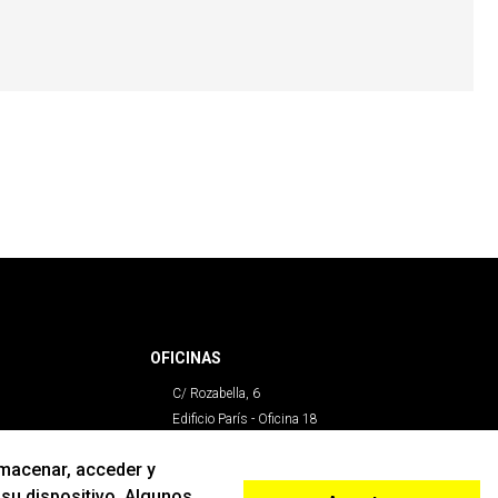
OFICINAS
C/ Rozabella, 6
Edificio París - Oficina 18
28230 - Las Rozas
lmacenar, acceder y
Madrid
 su dispositivo. Algunos