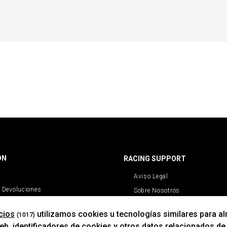
ÓN
RACING SUPPORT
Aviso Legal
 Devoluciones
Sobre Nosotros
Cookies
cios
utilizamos cookies u tecnologías similares para a
(1017)
Política De Privacidad
b, identificadores de cookies y otros datos relacionados de