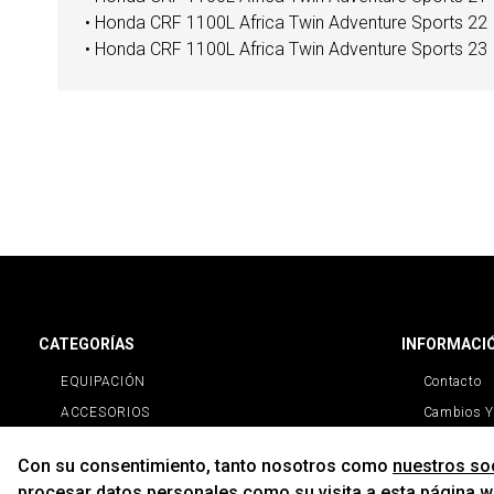
• Honda CRF 1100L Africa Twin Adventure Sports 22
• Honda CRF 1100L Africa Twin Adventure Sports 23
CATEGORÍAS
INFORMACI
EQUIPACIÓN
Contacto
ACCESORIOS
Cambios Y
RECAMBIOS
Con su consentimiento, tanto nosotros como
nuestros so
PROMOCIONES
procesar datos personales como su visita a esta página we