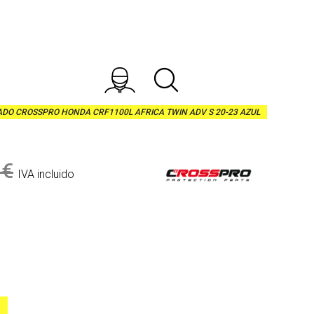
DO CROSSPRO HONDA CRF1100L AFRICA TWIN ADV S 20-23 AZUL
 €
IVA incluido