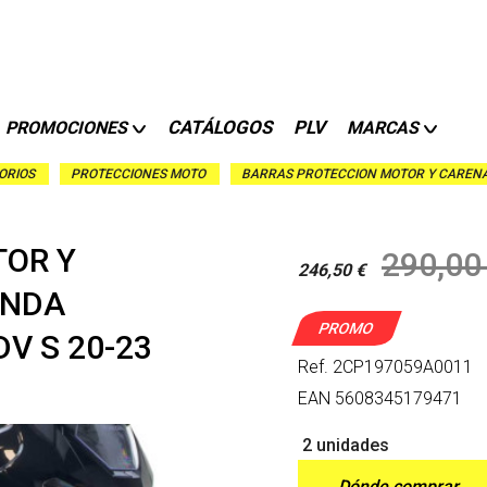
CATÁLOGOS
PLV
PROMOCIONES
MARCAS
ORIOS
PROTECCIONES MOTO
BARRAS PROTECCION MOTOR Y CARENA
TOR Y
290,00
246,50 €
ONDA
PROMO
V S 20-23
Ref.
2CP197059A0011
EAN
5608345179471
2 unidades
Dónde comprar