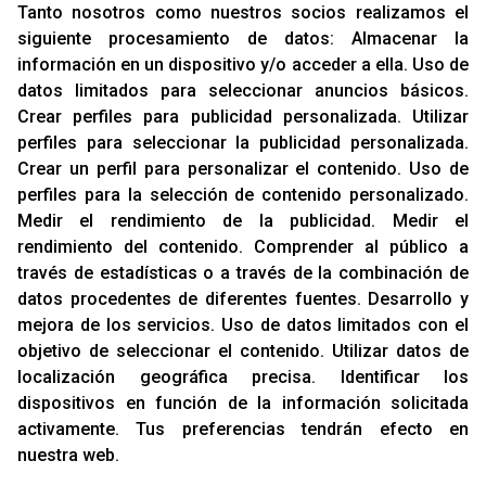
Tanto nosotros como nuestros socios realizamos el
siguiente procesamiento de datos:
Almacenar la
RACING SUPPORT
información en un dispositivo y/o acceder a ella
.
Uso de
datos limitados para seleccionar anuncios básicos
.
Aviso Legal
Crear perfiles para publicidad personalizada
.
Utilizar
Sobre Nosotros
perfiles para seleccionar la publicidad personalizada
.
Cookies
Crear un perfil para personalizar el contenido
.
Uso de
Política De Privacidad
perfiles para la selección de contenido personalizado
.
Medir el rendimiento de la publicidad
.
Medir el
rendimiento del contenido
.
Comprender al público a
OFICINAS
través de estadísticas o a través de la combinación de
C/ Rozabella, 6
datos procedentes de diferentes fuentes
.
Desarrollo y
Edificio París - Oficina 18
mejora de los servicios
.
Uso de datos limitados con el
28230 - Las Rozas
objetivo de seleccionar el contenido
.
Utilizar datos de
Madrid
localización geográfica precisa
.
Identificar los
dispositivos en función de la información solicitada
CONTACTO
activamente
.
Tus preferencias tendrán efecto en
T. (+34)
91 842 43 72
nuestra web.
Email:
info@racing-support.com