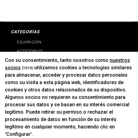
CATEGORÍAS
EQUIPACIÓN
ACCESORIOS
Con su consentimiento, tanto nosotros como
nuestros
RECAMBIOS
socios
utilizamos cookies u tecnologías similares
(1019)
PROMOCIONES
para almacenar, acceder y procesar datos personales
NOVEDADES
como su visita a esta página web, identificadores de
MARCAS
cookies y otros datos relacionados de su dispositivo.
MARCAS
Algunos socios no requieren su consentimiento para
procesar sus datos y se basan en su interés comercial
legítimo. Puede retirar su permiso o rechazar el
INFORMACIÓN
procesamiento de datos en función de su interés
Contacto
legítimo en cualquier momento, haciendo clic en
'Configurar'.
Cambios Y Devoluciones