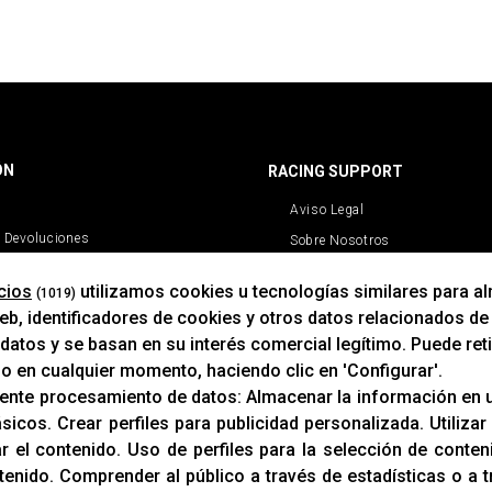
ÓN
RACING SUPPORT
Aviso Legal
 Devoluciones
Sobre Nosotros
Cookies
cios
utilizamos cookies u tecnologías similares para a
(1019)
Política De Privacidad
b, identificadores de cookies y otros datos relacionados de
atos y se basan en su interés comercial legítimo. Puede ret
mo en cualquier momento, haciendo clic en 'Configurar'.
iente procesamiento de datos:
Almacenar la información en u
ásicos
.
Crear perfiles para publicidad personalizada
.
Utilizar
ar el contenido
.
Uso de perfiles para la selección de conte
tenido
.
Comprender al público a través de estadísticas o a 