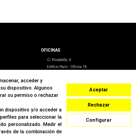
OFICINAS
C/ Rozabella, 6
Edificio París - Oficina 18
28230 - Las Rozas
lmacenar, acceder y
Madrid
 su dispositivo. Algunos
Aceptar
irar su permiso o rechazar
CONTACTO
Rechazar
T. (+34)
91 842 43 72
n dispositivo y/o acceder a
Email:
info@racing-support.com
 perfiles para seleccionar la
Configurar
www.racing-support.com
nido personalizado
.
Medir el
través de la combinación de