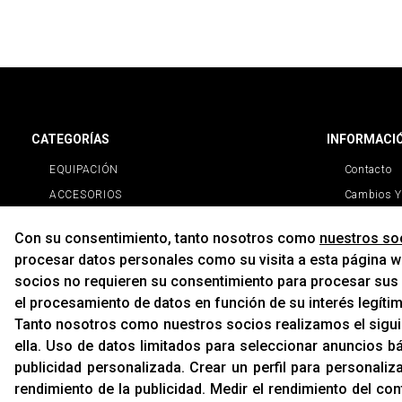
CATEGORÍAS
INFORMACI
EQUIPACIÓN
Contacto
ACCESORIOS
Cambios Y
RECAMBIOS
Con su consentimiento, tanto nosotros como
nuestros so
PROMOCIONES
procesar datos personales como su visita a esta página we
NOVEDADES
socios no requieren su consentimiento para procesar sus d
MARCAS
el procesamiento de datos en función de su interés legíti
MARCAS
Tanto nosotros como nuestros socios realizamos el sigu
ella
.
Uso de datos limitados para seleccionar anuncios b
publicidad personalizada
.
Crear un perfil para personaliz
rendimiento de la publicidad
.
Medir el rendimiento del con