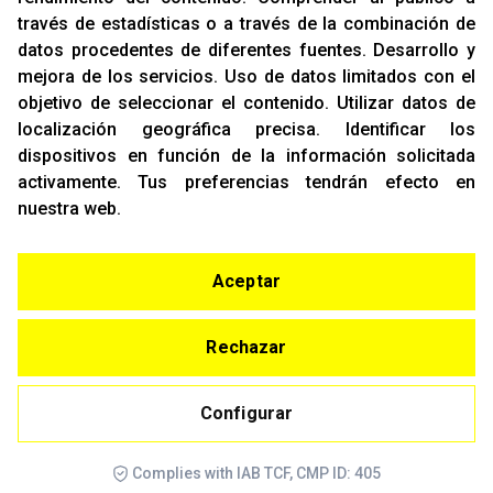
OFICINAS
través de estadísticas o a través de la combinación de
C/ Rozabella, 6
datos procedentes de diferentes fuentes
.
Desarrollo y
Edificio París - Oficina 18
mejora de los servicios
.
Uso de datos limitados con el
28230 - Las Rozas
objetivo de seleccionar el contenido
.
Utilizar datos de
Madrid
localización geográfica precisa
.
Identificar los
dispositivos en función de la información solicitada
CONTACTO
activamente
.
Tus preferencias tendrán efecto en
T. (+34)
91 842 43 72
nuestra web.
Email:
info@racing-support.com
www.racing-support.com
Aceptar
© Copyright 2021
Rechazar
Aviso Legal
Configurar
Política de Privacidad y Cookies
Configurar
Complies with IAB TCF, CMP ID: 405