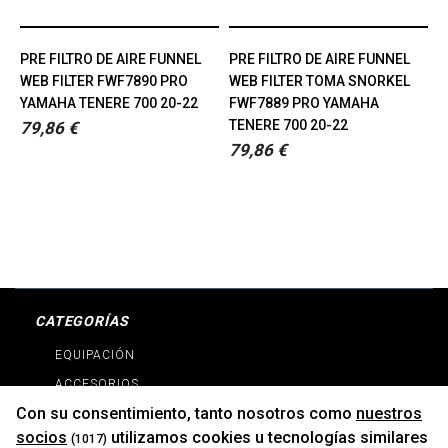
PRE FILTRO DE AIRE FUNNEL
PRE FILTRO DE AIRE FUNNEL
WEB FILTER FWF7890 PRO
WEB FILTER TOMA SNORKEL
YAMAHA TENERE 700 20-22
FWF7889 PRO YAMAHA
TENERE 700 20-22
79,86 €
79,86 €
CATEGORÍAS
EQUIPACIÓN
ACCESORIOS
Con su consentimiento, tanto nosotros como
nuestros
RECAMBIOS
socios
utilizamos cookies u tecnologías similares
(1017)
PROMOCIONES