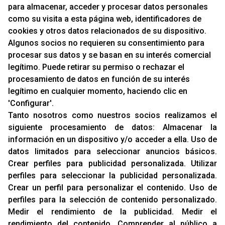
para almacenar, acceder y procesar datos personales
NOVEDADES
como su visita a esta página web, identificadores de
MARCAS
cookies y otros datos relacionados de su dispositivo.
MARCAS
Algunos socios no requieren su consentimiento para
procesar sus datos y se basan en su interés comercial
legítimo. Puede retirar su permiso o rechazar el
INFORMACIÓN
procesamiento de datos en función de su interés
Contacto
legítimo en cualquier momento, haciendo clic en
'Configurar'.
Cambios Y Devoluciones
Tanto nosotros como nuestros socios realizamos el
siguiente procesamiento de datos:
Almacenar la
RACING SUPPORT
información en un dispositivo y/o acceder a ella
.
Uso de
datos limitados para seleccionar anuncios básicos
.
Aviso Legal
Crear perfiles para publicidad personalizada
.
Utilizar
Sobre Nosotros
perfiles para seleccionar la publicidad personalizada
.
Cookies
Crear un perfil para personalizar el contenido
.
Uso de
Política De Privacidad
perfiles para la selección de contenido personalizado
.
Medir el rendimiento de la publicidad
.
Medir el
rendimiento del contenido
.
Comprender al público a