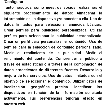
'Configurar'.
Cambios Y Devoluciones
Tanto nosotros como nuestros socios realizamos el
siguiente procesamiento de datos:
Almacenar la
RACING SUPPORT
información en un dispositivo y/o acceder a ella
.
Uso de
datos limitados para seleccionar anuncios básicos
.
Aviso Legal
Crear perfiles para publicidad personalizada
.
Utilizar
Sobre Nosotros
perfiles para seleccionar la publicidad personalizada
.
Cookies
Crear un perfil para personalizar el contenido
.
Uso de
Política De Privacidad
perfiles para la selección de contenido personalizado
.
Medir el rendimiento de la publicidad
.
Medir el
rendimiento del contenido
.
Comprender al público a
OFICINAS
través de estadísticas o a través de la combinación de
C/ Rozabella, 6
datos procedentes de diferentes fuentes
.
Desarrollo y
Edificio París - Oficina 18
mejora de los servicios
.
Uso de datos limitados con el
28230 - Las Rozas
objetivo de seleccionar el contenido
.
Utilizar datos de
Madrid
localización geográfica precisa
.
Identificar los
dispositivos en función de la información solicitada
CONTACTO
activamente
.
Tus preferencias tendrán efecto en
T. (+34)
91 842 43 72
nuestra web.