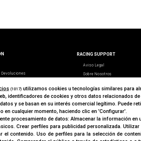
ÓN
RACING SUPPORT
Aviso Legal
 Devoluciones
Sobre Nosotros
Cookies
cios
utilizamos cookies u tecnologías similares para a
(1017)
Política De Privacidad
b, identificadores de cookies y otros datos relacionados de
atos y se basan en su interés comercial legítimo. Puede ret
mo en cualquier momento, haciendo clic en 'Configurar'.
iente procesamiento de datos:
Almacenar la información en u
ásicos
.
Crear perfiles para publicidad personalizada
.
Utilizar
ar el contenido
.
Uso de perfiles para la selección de conte