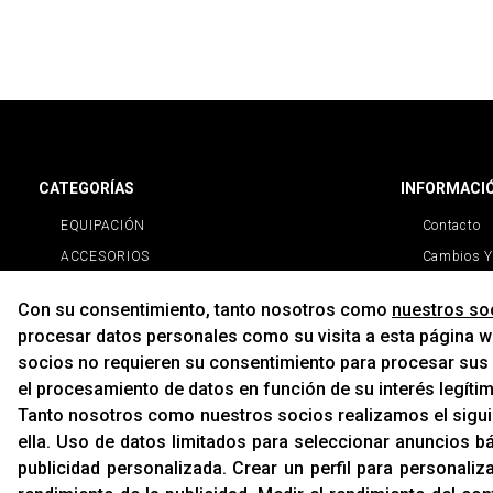
CATEGORÍAS
INFORMACI
EQUIPACIÓN
Contacto
ACCESORIOS
Cambios Y
RECAMBIOS
Con su consentimiento, tanto nosotros como
nuestros so
PROMOCIONES
procesar datos personales como su visita a esta página we
NOVEDADES
socios no requieren su consentimiento para procesar sus d
MARCAS
el procesamiento de datos en función de su interés legíti
MARCAS
Tanto nosotros como nuestros socios realizamos el sigu
ella
.
Uso de datos limitados para seleccionar anuncios b
publicidad personalizada
.
Crear un perfil para personaliz