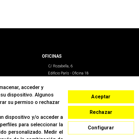
OFICINAS
C/ Rozabella, 6
Edificio París - Oficina 18
28230 - Las Rozas
lmacenar, acceder y
Madrid
 su dispositivo. Algunos
Aceptar
irar su permiso o rechazar
CONTACTO
Rechazar
T. (+34)
91 842 43 72
n dispositivo y/o acceder a
Email:
info@racing-support.com
 perfiles para seleccionar la
Configurar
www.racing-support.com
nido personalizado
.
Medir el