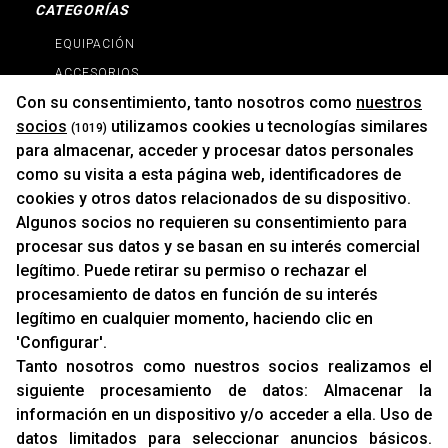
CATEGORÍAS
EQUIPACIÓN
ACCESORIOS
Con su consentimiento, tanto nosotros como
nuestros
RECAMBIOS
socios
utilizamos cookies u tecnologías similares
(1019)
PROMOCIONES
para almacenar, acceder y procesar datos personales
NOVEDADES
como su visita a esta página web, identificadores de
MARCAS
cookies y otros datos relacionados de su dispositivo.
MARCAS
Algunos socios no requieren su consentimiento para
procesar sus datos y se basan en su interés comercial
legítimo. Puede retirar su permiso o rechazar el
INFORMACIÓN
procesamiento de datos en función de su interés
Contacto
legítimo en cualquier momento, haciendo clic en
'Configurar'.
Cambios Y Devoluciones
Tanto nosotros como nuestros socios realizamos el
siguiente procesamiento de datos:
Almacenar la
RACING SUPPORT
información en un dispositivo y/o acceder a ella
.
Uso de
datos limitados para seleccionar anuncios básicos
.
Aviso Legal