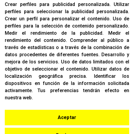
Crear perfiles para publicidad personalizada
.
Utilizar
Sobre Nosotros
perfiles para seleccionar la publicidad personalizada
.
Cookies
Crear un perfil para personalizar el contenido
.
Uso de
Política De Privacidad
perfiles para la selección de contenido personalizado
.
Medir el rendimiento de la publicidad
.
Medir el
rendimiento del contenido
.
Comprender al público a
OFICINAS
través de estadísticas o a través de la combinación de
C/ Rozabella, 6
datos procedentes de diferentes fuentes
.
Desarrollo y
Edificio París - Oficina 18
mejora de los servicios
.
Uso de datos limitados con el
28230 - Las Rozas
objetivo de seleccionar el contenido
.
Utilizar datos de
Madrid
localización geográfica precisa
.
Identificar los
dispositivos en función de la información solicitada
CONTACTO
activamente
.
Tus preferencias tendrán efecto en
T. (+34)
91 842 43 72
nuestra web.
Email:
info@racing-support.com
www.racing-support.com
Aceptar